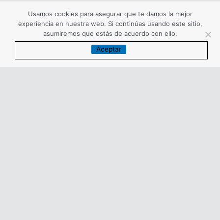
Usamos cookies para asegurar que te damos la mejor
experiencia en nuestra web. Si continúas usando este sitio,
asumiremos que estás de acuerdo con ello.
Aceptar
Silvia Marina
Una vida dedicada a las bodas
Facebook
instagram
TikTok
Aspectos Legales
Política de Privacidad
Política de Cookies
Accesibilidad